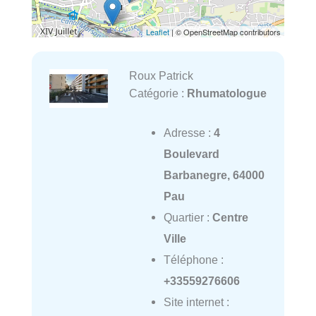
Leaflet
| © OpenStreetMap contributors
Roux Patrick
Catégorie :
Rhumatologue
Adresse :
4
Boulevard
Barbanegre, 64000
Pau
Quartier :
Centre
Ville
Téléphone :
+33559276606
Site internet :