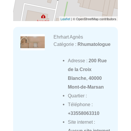
Leaflet
| © OpenStreetMap contributors
Ehrhart Agnès
Catégorie :
Rhumatologue
Adresse :
200 Rue
de la Croix
Blanche, 40000
Mont-de-Marsan
Quartier :
Téléphone :
+33558063310
Site internet :
Aucun site internet