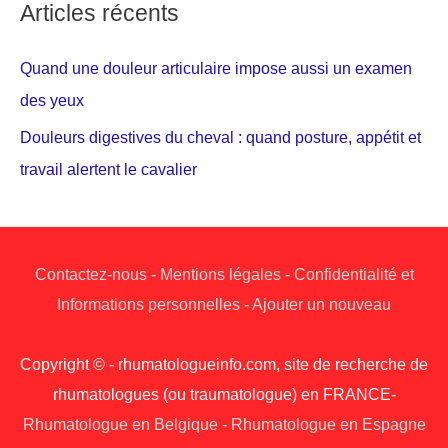
Articles récents
Quand une douleur articulaire impose aussi un examen
des yeux
Douleurs digestives du cheval : quand posture, appétit et
travail alertent le cavalier
Contactez-nous
-
Mentions légales
-
Confidentialité et
Informations personnelles
-
Ajouter un nouveau
Copyright © - rhumatologueinfo.com, site de recherche de
rhumatologues (ou traumatologue) en FRANCE-
Rhumatologue en Belgique
-
Rhumatologue en Espagne