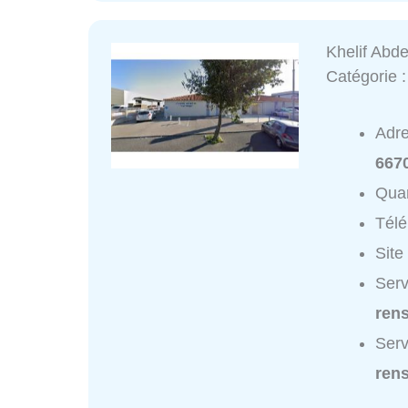
Khelif Abd
Catégorie 
Adr
667
Quar
Tél
Site
Serv
ren
Serv
ren