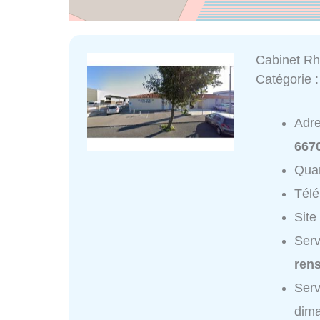
Cabinet Rh
Catégorie 
Adr
667
Quar
Tél
Site
Serv
ren
Serv
dim