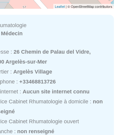
Leaflet
| © OpenStreetMap contributors
umatologie
:
Médecin
esse :
26 Chemin de Palau del Vidre,
00 Argelès-sur-Mer
tier :
Argelès Village
éphone :
+33468813726
 internet :
Aucun site internet connu
ice Cabinet Rhumatologie à domicile :
non
seigné
ice Cabinet Rhumatologie ouvert
anche :
non renseigné