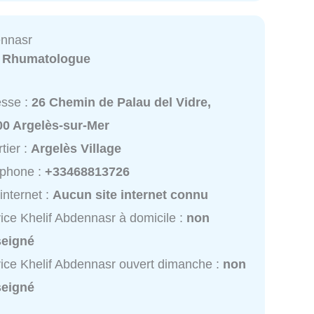
ennasr
:
Rhumatologue
esse :
26 Chemin de Palau del Vidre,
00 Argelès-sur-Mer
tier :
Argelès Village
éphone :
+33468813726
 internet :
Aucun site internet connu
ice Khelif Abdennasr à domicile :
non
seigné
ice Khelif Abdennasr ouvert dimanche :
non
seigné