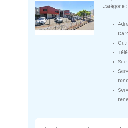
Catégorie 
Adr
Car
Quar
Tél
Site
Serv
ren
Serv
ren