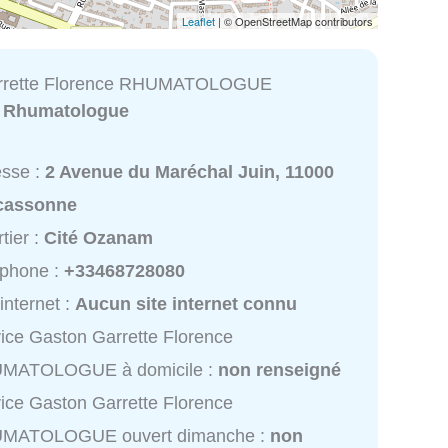
Leaflet
| © OpenStreetMap contributors
rrette Florence RHUMATOLOGUE
:
Rhumatologue
esse :
2 Avenue du Maréchal Juin, 11000
cassonne
tier :
Cité Ozanam
éphone :
+33468728080
 internet :
Aucun site internet connu
ice Gaston Garrette Florence
MATOLOGUE à domicile :
non renseigné
ice Gaston Garrette Florence
MATOLOGUE ouvert dimanche :
non