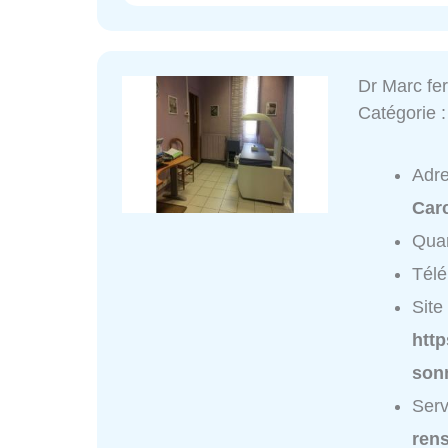
Dr Marc fe
Catégorie 
Adr
Car
Quar
Tél
Site 
http
son
Serv
ren