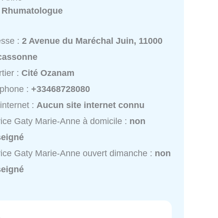
:
Rhumatologue
esse :
2 Avenue du Maréchal Juin, 11000
cassonne
tier :
Cité Ozanam
éphone :
+33468728080
 internet :
Aucun site internet connu
ice Gaty Marie-Anne à domicile :
non
seigné
ice Gaty Marie-Anne ouvert dimanche :
non
seigné