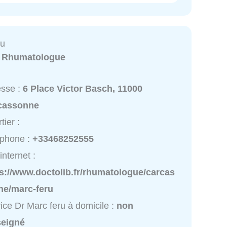
ru
:
Rhumatologue
esse :
6 Place Victor Basch, 11000
cassonne
tier :
éphone :
+33468252555
internet :
s://www.doctolib.fr/rhumatologue/carcas
ne/marc-feru
ice Dr Marc feru à domicile :
non
seigné