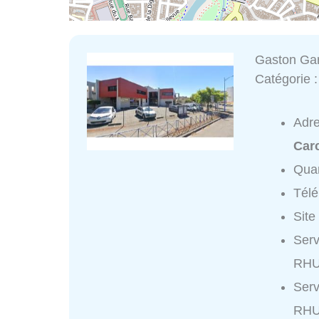
Gaston Ga
Catégorie 
Adr
Car
Quar
Tél
Site
Serv
RHU
Serv
RHU