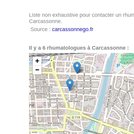
Liste non exhaustive pour contacter un rhuma
Carcassonne.
Source :
carcassonnego.fr
Il y a 6 rhumatologues à Carcassonne :
+
−