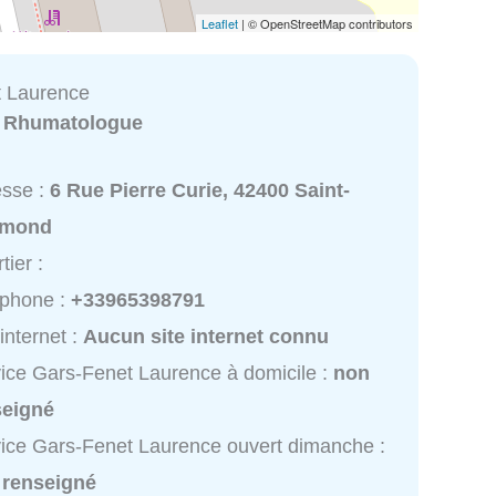
Leaflet
| © OpenStreetMap contributors
t Laurence
:
Rhumatologue
esse :
6 Rue Pierre Curie, 42400 Saint-
mond
tier :
éphone :
+33965398791
 internet :
Aucun site internet connu
ice Gars-Fenet Laurence à domicile :
non
seigné
ice Gars-Fenet Laurence ouvert dimanche :
 renseigné