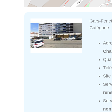
Gars-Fene
Catégorie 
Adr
Cha
Quar
Tél
Site
Serv
ren
Serv
non