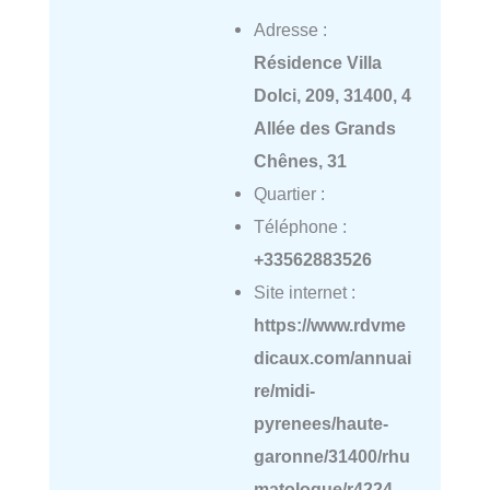
Adresse :
Résidence Villa
Dolci, 209, 31400, 4
Allée des Grands
Chênes, 31
Quartier :
Téléphone :
+33562883526
Site internet :
https://www.rdvme
dicaux.com/annuai
re/midi-
pyrenees/haute-
garonne/31400/rhu
matologue/r4224-