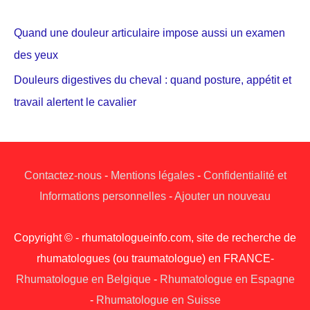
Quand une douleur articulaire impose aussi un examen
des yeux
Douleurs digestives du cheval : quand posture, appétit et
travail alertent le cavalier
Contactez-nous
-
Mentions légales
-
Confidentialité et
Informations personnelles
-
Ajouter un nouveau
Copyright © - rhumatologueinfo.com, site de recherche de
rhumatologues (ou traumatologue) en FRANCE-
Rhumatologue en Belgique
-
Rhumatologue en Espagne
-
Rhumatologue en Suisse