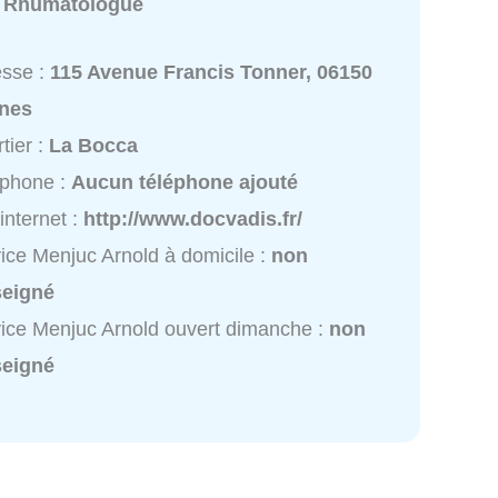
:
Rhumatologue
esse :
115 Avenue Francis Tonner, 06150
nes
tier :
La Bocca
éphone :
Aucun téléphone ajouté
 internet :
http://www.docvadis.fr/
ice Menjuc Arnold à domicile :
non
seigné
ice Menjuc Arnold ouvert dimanche :
non
seigné