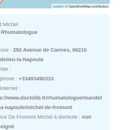
Leaflet
| © OpenStreetMap contributors
 Michel
:
Rhumatologue
esse :
292 Avenue de Cannes, 06210
delieu-la-Napoule
tier :
éphone :
+33493490333
internet :
ps://www.doctolib.fr/rhumatologue/mandel
la-napoule/michel-de-fromont
ice De Fromont Michel à domicile :
non
seigné