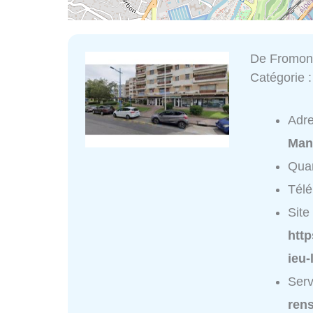
De Fromont
Catégorie 
Adr
Man
Quar
Tél
Site 
htt
ieu-
Serv
ren