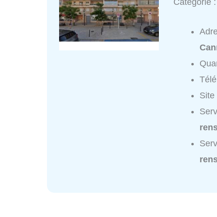
Catégorie 
Adr
Can
Quar
Tél
Site
Serv
ren
Serv
ren