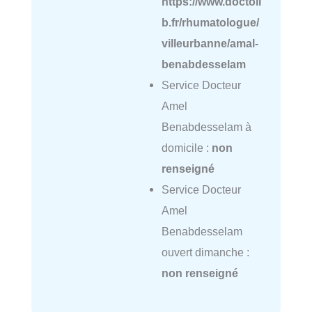
https://www.doctoli
b.fr/rhumatologue/
villeurbanne/amal-
benabdesselam
Service Docteur
Amel
Benabdesselam à
domicile :
non
renseigné
Service Docteur
Amel
Benabdesselam
ouvert dimanche :
non renseigné