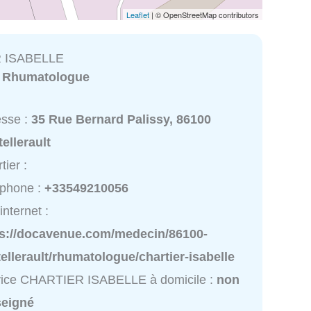
Leaflet
| © OpenStreetMap contributors
 ISABELLE
:
Rhumatologue
esse :
35 Rue Bernard Palissy, 86100
ellerault
tier :
éphone :
+33549210056
internet :
ps://docavenue.com/medecin/86100-
ellerault/rhumatologue/chartier-isabelle
vice CHARTIER ISABELLE à domicile :
non
seigné