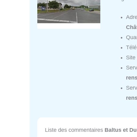
Adr
Chât
Quar
Tél
Site
Serv
ren
Serv
ren
Liste des commentaires
Baltus et D