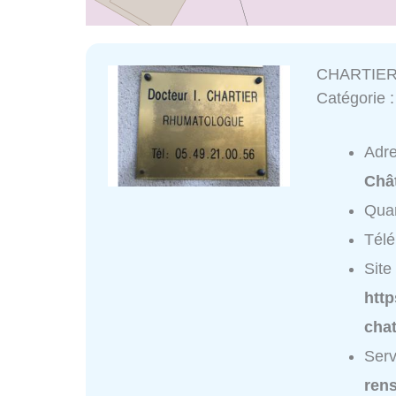
CHARTIER
Catégorie 
Adr
Chât
Quar
Tél
Site 
htt
chat
Ser
ren