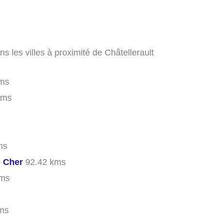
 les villes à proximité de Châtellerault
ms
kms
ms
e Cher
92.42 kms
kms
ms