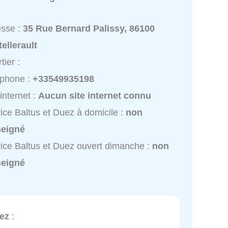
esse :
35 Rue Bernard Palissy, 86100
ellerault
tier :
éphone :
+33549935198
 internet :
Aucun site internet connu
ice Baltus et Duez à domicile :
non
seigné
ice Baltus et Duez ouvert dimanche :
non
seigné
uez
: