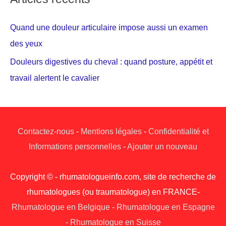
Quand une douleur articulaire impose aussi un examen
des yeux
Douleurs digestives du cheval : quand posture, appétit et
travail alertent le cavalier
Contactez-nous
-
Mentions légales
-
Confidentialité et
Informations personnelles
-
Ajouter un nouveau
Copyright © - rhumatologueinfo.com, site de recherche de
rhumatologues (ou traumatologue) en FRANCE-
Rhumatologue en Belgique
-
Rhumatologue en Espagne
-
Rhumatologue en Suisse