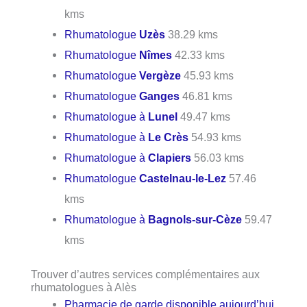
kms
Rhumatologue
Uzès
38.29 kms
Rhumatologue
Nîmes
42.33 kms
Rhumatologue
Vergèze
45.93 kms
Rhumatologue
Ganges
46.81 kms
Rhumatologue à
Lunel
49.47 kms
Rhumatologue à
Le Crès
54.93 kms
Rhumatologue à
Clapiers
56.03 kms
Rhumatologue
Castelnau-le-Lez
57.46
kms
Rhumatologue à
Bagnols-sur-Cèze
59.47
kms
Trouver d’autres services complémentaires aux
rhumatologues à Alès
Pharmacie de garde disponible aujourd’hui