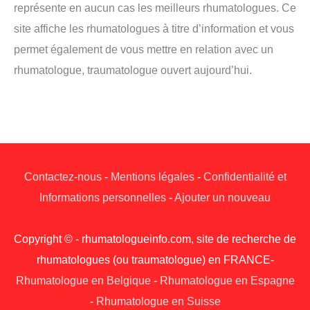
représente en aucun cas les meilleurs rhumatologues. Ce
site affiche les rhumatologues à titre d’information et vous
permet également de vous mettre en relation avec un
rhumatologue, traumatologue ouvert aujourd’hui.
Contactez-nous
-
Mentions légales
-
Confidentialité et
Informations personnelles
-
Ajouter un nouveau
Copyright © - rhumatologueinfo.com, site de recherche de
rhumatologues (ou traumatologue) en FRANCE-
Rhumatologue en Belgique
-
Rhumatologue en Espagne
-
Rhumatologue en Suisse