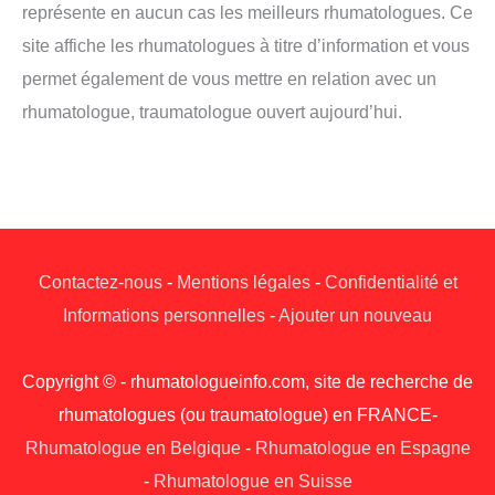
représente en aucun cas les meilleurs rhumatologues. Ce
site affiche les rhumatologues à titre d’information et vous
permet également de vous mettre en relation avec un
rhumatologue, traumatologue ouvert aujourd’hui.
Contactez-nous
-
Mentions légales
-
Confidentialité et
Informations personnelles
-
Ajouter un nouveau
Copyright © - rhumatologueinfo.com, site de recherche de
rhumatologues (ou traumatologue) en FRANCE-
Rhumatologue en Belgique
-
Rhumatologue en Espagne
-
Rhumatologue en Suisse